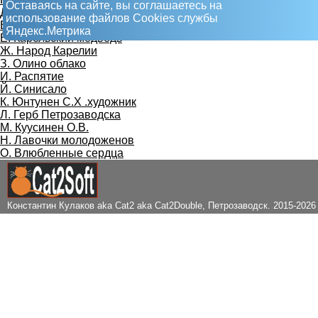
Оставаясь на сайте, вы соглашаетесь на
Д. Солдат, женщина и ребенок
использование файлов Сookies службы
Е. Барельефы на Северной гостинице
Яндекс.Метрика
Ё. Карельский медведь
Ж. Народ Карелии
З. Олино облако
И. Распятие
Й. Синисало
К. Юнтунен С.Х .художник
Л. Герб Петрозаводска
М. Куусинен О.В.
Н. Лавочки молодоженов
О. Влюбленные сердца
Константин Кулаков aka Cat2 aka Cat2Double
, Петрозаводск. 2015-2026