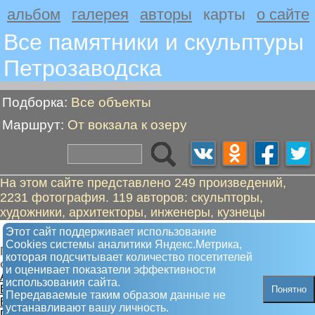
альбом
галерея
авторы
карты
о сайте
Все памятники и скульптуры
Петрозаводскa
Подборка:
Все объекты
Маршрут:
От вокзала к озеру
На этом сайте представлено 249 произведений,
2231 фотография. 119 авторов: скульпторы,
художники, архитекторы, инженеры, кузнецы
От вокзала к озеру
Этот сайт поддерживает использование
Сookies системы аналитики Яндекс.Метрика,
Пешком от "Паровоз на станции" до "Влюбленные
которая подсчитывает количество посетителей
сердца"
и оценивает показатели эффективности
А. Паровоз на станции
использования сайта.
Б. Калитки
Понятно
Передаваемые таким образом данные не
В. Анохин П.Ф., революционер
устанавливают вашу личность.
Г. Ступени знаний