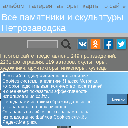
альбом
галерея
авторы
карты
о сайте
Все памятники и скульптуры
Петрозаводскa
На этом сайте представлено 249 произведений,
2231 фотография. 119 авторов: скульпторы,
художники, архитекторы, инженеры, кузнецы
Зайцев Василий Михайлович.
Этот сайт поддерживает использование
Сookies системы аналитики Яндекс.Метрика,
Танкист, Герой Советского Союза
которая подсчитывает количество посетителей
и оценивает показатели эффективности
Памятник
использования сайта.
Понятно
Передаваемые таким образом данные не
устанавливают вашу личность.
Оставаясь на сайте, вы соглашаетесь на
использование файлов Сookies службы
Яндекс.Метрика