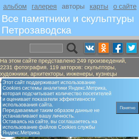
альбом
галерея
авторы
карты
о сайте
Все памятники и скульптуры
Петрозаводскa
На этом сайте представлено 249 произведений,
2231 фотография. 119 авторов: скульпторы,
художники, архитекторы, инженеры, кузнецы
Давидян Людвиг Карапетович
Этот сайт поддерживает использование
Мемориал Вечный огонь
Сookies системы аналитики Яндекс.Метрика,
которая подсчитывает количество посетителей
Открыт 8 мая 1969 года
и оценивает показатели эффективности
использования сайта.
Понятно
Передаваемые таким образом данные не
устанавливают вашу личность.
Оставаясь на сайте, вы соглашаетесь на
использование файлов Сookies службы
Яндекс.Метрика