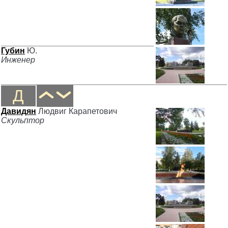
Губин
Ю.
Инженер
Д
Давидян
Людвиг Карапетович
Скульптор