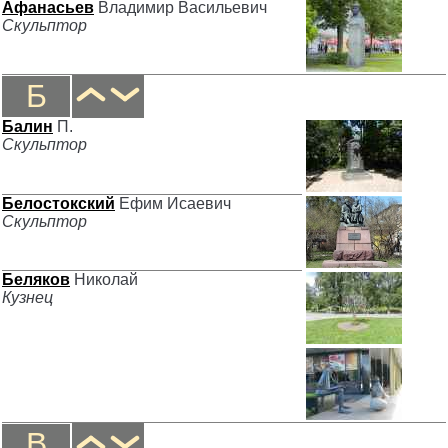
Афанасьев
Владимир Васильевич
Скульптор
Б
Балин
П.
Скульптор
Белостокский
Ефим Исаевич
Скульптор
Беляков
Николай
Кузнец
В