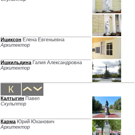
Ициксон
Елена Евгеньевна
Архитектор
Ишкильдина
Галия Александровна
Архитектор
К
Калтыгин
Павел
Скульптор
Карма
Юрий Юханович
Архитектор