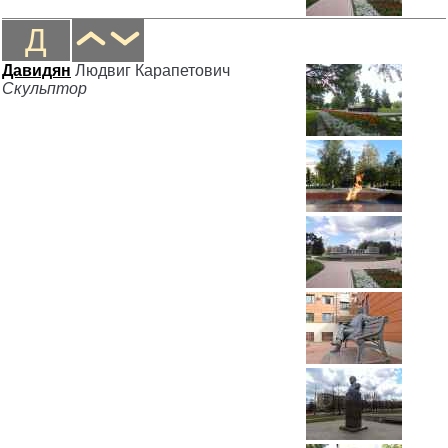
Д
Давидян
Людвиг Карапетович
Скульптор