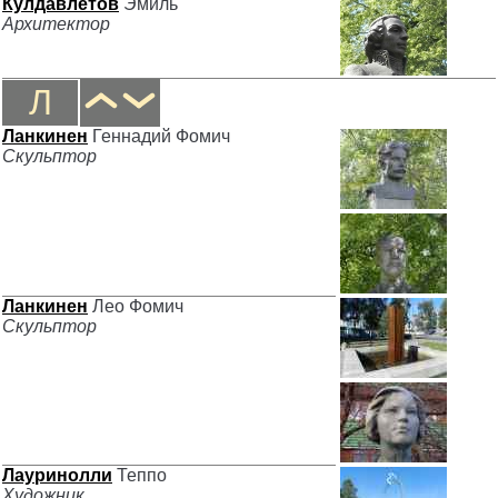
Кулдавлетов
Эмиль
Архитектор
Л
Ланкинен
Геннадий Фомич
Скульптор
Ланкинен
Лео Фомич
Скульптор
Лауринолли
Теппо
Художник