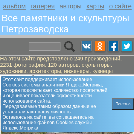
альбом
галерея
авторы
карты
о сайте
Все памятники и скульптуры
Петрозаводскa
На этом сайте представлено 249 произведений,
2231 фотография. 120 авторов: скульпторы,
художники, архитекторы, инженеры, кузнецы
Белостокский Ефим Исаевич
Этот сайт поддерживает использование
Памятник Маркс и Энгельс
Сookies системы аналитики Яндекс.Метрика,
которая подсчитывает количество посетителей
Открыт 10.05.1960 г.
и оценивает показатели эффективности
использования сайта.
Понятно
Передаваемые таким образом данные не
устанавливают вашу личность.
Оставаясь на сайте, вы соглашаетесь на
использование файлов Сookies службы
Яндекс.Метрика