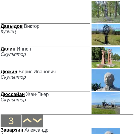
Давыдов
Виктор
Кузнец
Далин
Ингюн
Скульптор
Дюжин
Борис Иванович
Скульптор
Дюссайан
Жан-Пьер
Скульптор
З
Заварзин
Александр