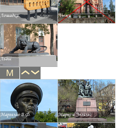
Лошадка
Лыжи
Львы
М
Маргелов В.Ф.
Маркс и Энгельс