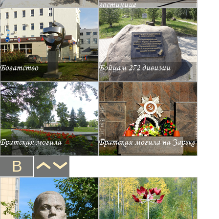
гостинице
Богатство
Бойцам 272 дивизии
Братская могила
Братская могила на Зареке
В