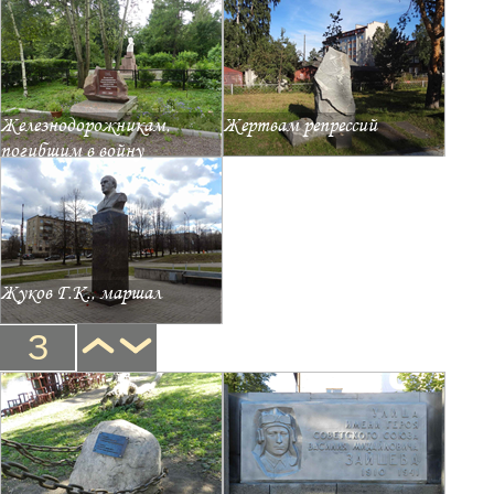
Железнодорожникам,
Жертвам репрессий
погибшим в войну
Жуков Г.К., маршал
З