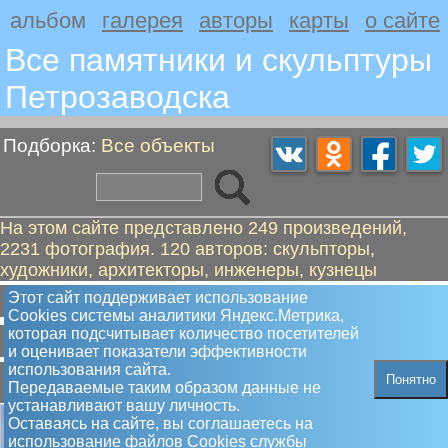
альбом
галерея
авторы
карты
о сайте
Все памятники и скульптуры
Петрозаводскa
Подборка:
Все объекты
На этом сайте представлено 249 произведений,
2231 фотография. 120 авторов: скульпторы,
художники, архитекторы, инженеры, кузнецы
А
Б
В
Г
Д
Е
Ж
З
И
К
Л
М
Н
О
П
Р
С
Т
Ф
Этот сайт поддерживает использование
Сookies системы аналитики Яндекс.Метрика,
которая подсчитывает количество посетителей
Х
Ч
Ш
Ю
Я
и оценивает показатели эффективности
использования сайта.
А
Понятно
Передаваемые таким образом данные не
устанавливают вашу личность.
Оставаясь на сайте, вы соглашаетесь на
использование файлов Сookies службы