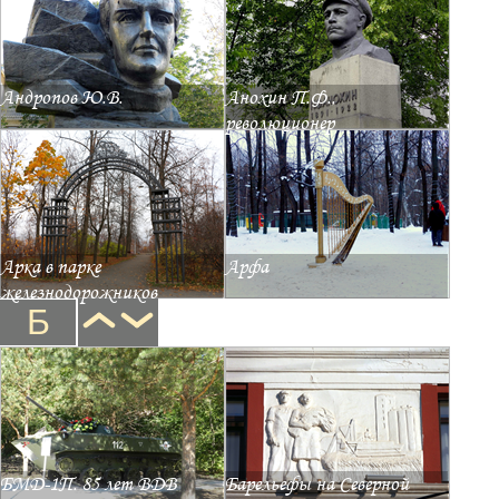
Андропов Ю.В.
Анохин П.Ф.,
революционер
Арка в парке
Арфа
железнодорожников
Б
БМД-1П. 85 лет ВДВ
Барельефы на Северной