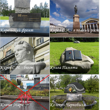
Карельский фронт
Киров С.М. - в полный рост
Киров С.М. - бюст
Книга Памяти
Ковчег Мира
Колокол Чернобыля