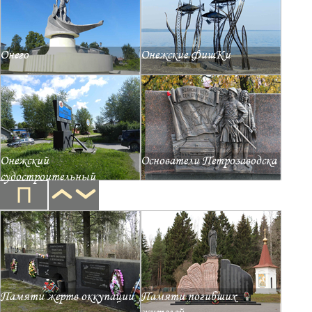
Онего
Онежские ФишКи
Онежский
Основатели Петрозаводска
судостроительный
П
Памяти жертв оккупации
Памяти погибших