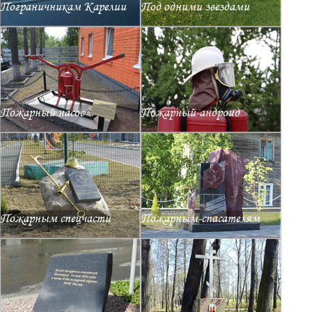
Пограничникам Карелии
Под одними звездами
Пожарный насос
Пожарный-андроид
Пожарным спецчасти
Пожарным-спасателям