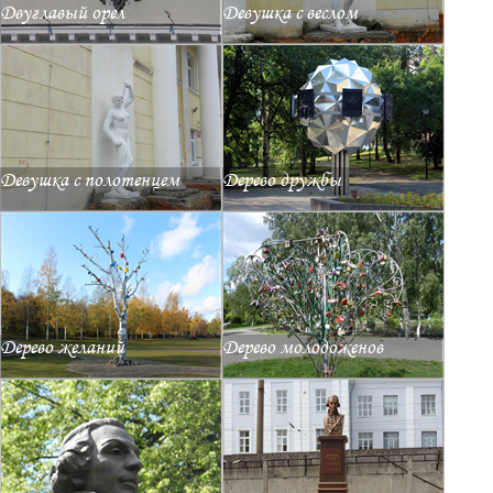
Двуглавый орел
Девушка с веслом
Девушка с полотенцем
Дерево дружбы
Дерево желаний
Дерево молодоженов