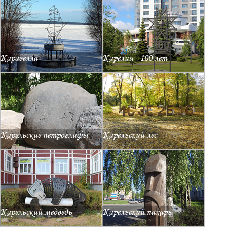
Каравелла
Карелия - 100 лет
Карельские петроглифы
Карельский лес
Карельский медведь
Карельский пахарь