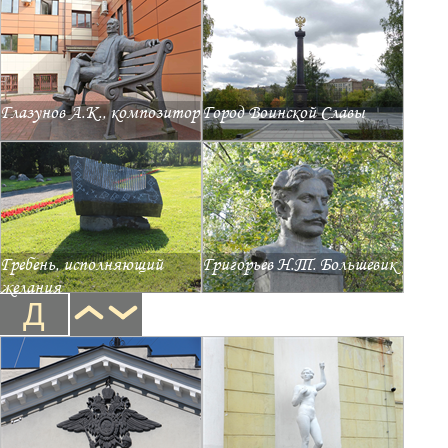
Глазунов А.К., композитор
Город Воинской Славы
Гребень, исполняющий
Григорьев Н.Т. Большевик
желания
Д