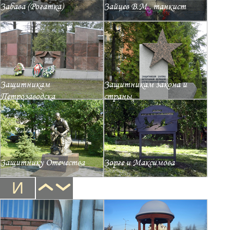
Забава (Рогатка)
Зайцев В.М., танкист
Защитникам
Защитникам закона и
Петрозаводска
страны
Защитнику Отечества
Зорге и Максимова
И