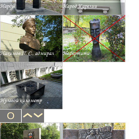
Нарды
Народ Карелии
Нахимов П. С., адмирал
Нефертити
Нулевой километр
О