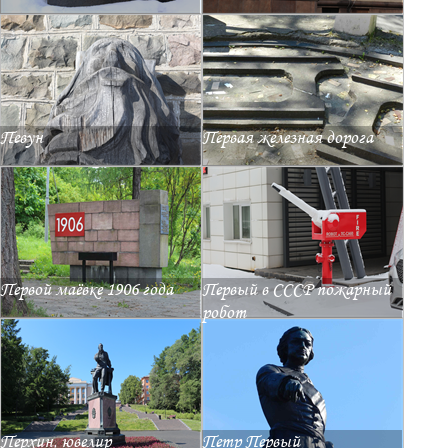
Певун
Первая железная дорога
Первой маёвке 1906 года
Первый в СССР пожарный
робот
Перхин, ювелир
Петр Первый