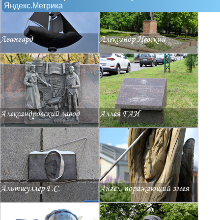
Яндекс.Метрика
Авангард
Александр Невский
Александровский завод
Аллея ГАИ
Альтшуллер Г.С.
Ангел, поражающий змея