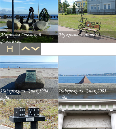
Морякам Онежской
Мужчина с зонтом
флотилии
Н
Набережная. Знак 1994
Набережная. Знак 2003
года
года