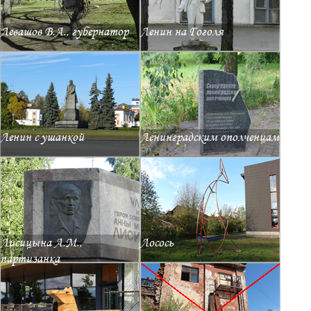
Левашов В.А., губернатор
Ленин на Гоголя
Ленин с ушанкой
Ленинградским ополченцам
Лисицына А.М.,
Лосось
партизанка