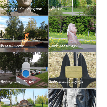
Варламов Н.Г., сержант
Ветряки
Вечный огонь
Влюбленные сердца
Водоканалу - 70 лет
Водолазаной службе