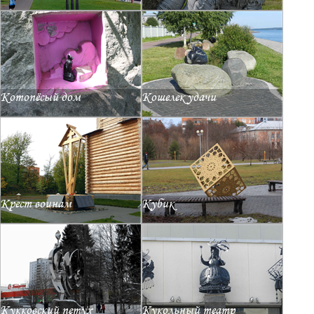
Котопёсый дом
Кошелек удачи
Крест воинам
Кубик
Кукковский петух
Кукольный театр