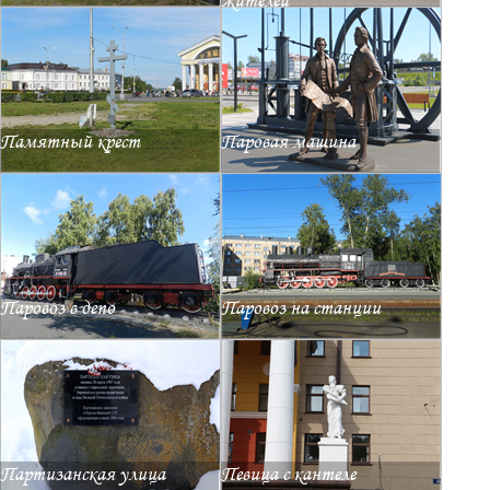
жителей
Памятный крест
Паровая машина
Паровоз в депо
Паровоз на станции
Партизанская улица
Певица с кантеле