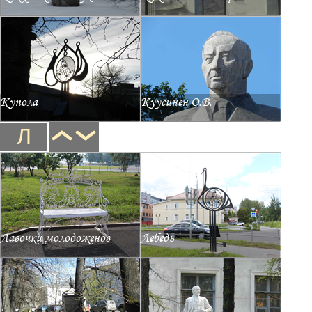
Купола
Куусинен О.В.
Л
Лавочки молодоженов
Лебедь