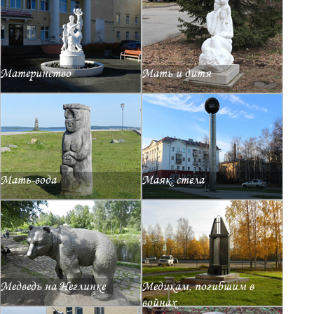
Материнство
Мать и дитя
Мать-вода
Маяк, стела
Медведь на Неглинке
Медикам, погибшим в
войнах