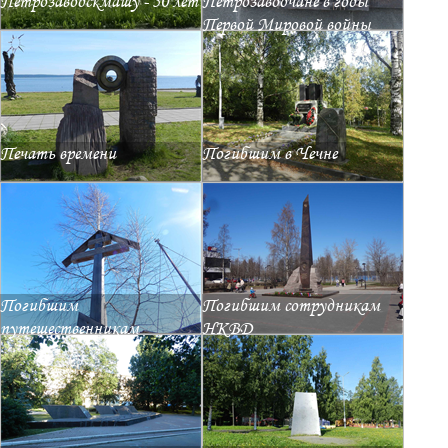
Петрозаводскмашу - 50 лет
Петрозаводчане в годы
Первой Мировой войны
Печать времени
Погибшим в Чечне
Погибшим
Погибшим сотрудникам
путешественникам
НКВД