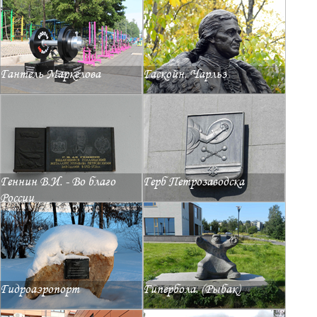
Гантель Маркелова
Гаскойн, Чарльз
Геннин В.И. - Во благо
Герб Петрозаводска
России
Гидроаэропорт
Гипербола. (Рыбак)