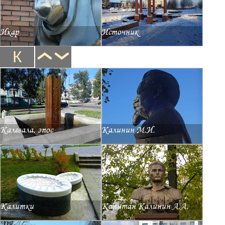
Икар
Источник
К
Калевала, эпос
Калинин М.И.
Калитки
Капитан Калинин А.А.