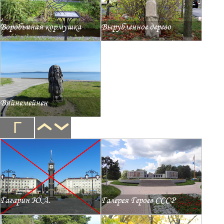
Воробьиная кормушка
Вырубленное дерево
Вяйнемейнен
Г
Гагарин Ю.А.
Галерея Героев СССР