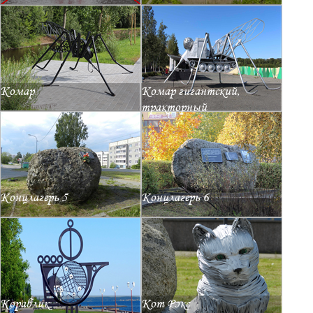
Комар
Комар гигантский,
тракторный
Концлагерь 5
Концлагерь 6
Кораблик
Кот Рэкс