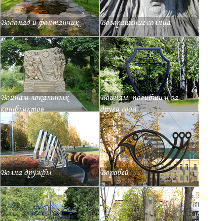
Водопад и фонтанчик
Возвращение солнца
Воинам локальных
Воинам, погибшим за
конфликтов
други своя
Волна дружбы
Воробей