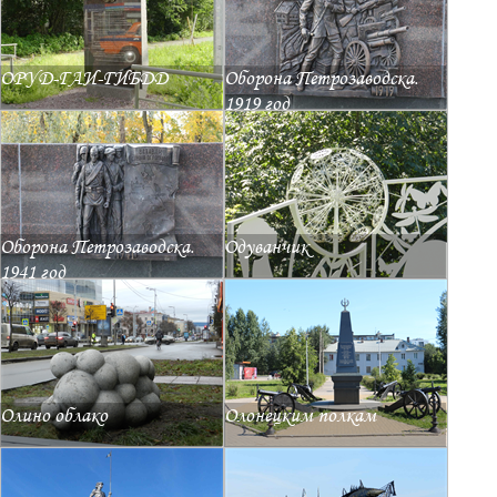
ОРУД-ГАИ-ГИБДД
Оборона Петрозаводска.
1919 год
Оборона Петрозаводска.
Одуванчик
1941 год
Олино облако
Олонецким полкам