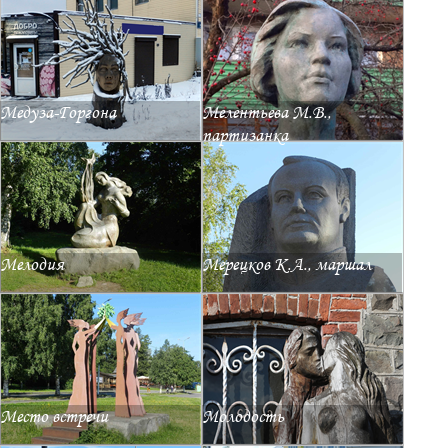
Медуза-Горгона
Мелентьева М.В.,
партизанка
Мелодия
Мерецков К.А., маршал
Место встречи
Молодость