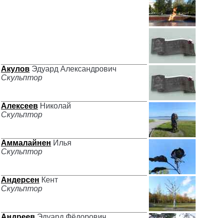
Акулов
Эдуард Александрович
Скульптор
Алексеев
Николай
Скульптор
Аммалайнен
Илья
Скульптор
Андерсен
Кент
Скульптор
Андреев
Эдуард Фёдорович