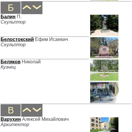
Б
Балин
П.
Скульптор
Белостокский
Ефим Исаевич
Скульптор
Беляков
Николай
Кузнец
В
Варухин
Алексей Михайлович
Архитектор