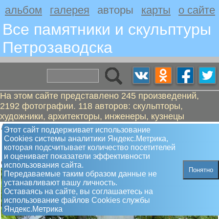
альбом
галерея
авторы
карты
о сайте
Все памятники и скульптуры
Петрозаводскa
На этом сайте представлено 245 произведений,
2192 фотографии. 118 авторов: скульпторы,
художники, архитекторы, инженеры, кузнецы
Антохин Владимир Иванович
Этот сайт поддерживает использование
Памятник Анохин Пётр Фёдорович,
Сookies системы аналитики Яндекс.Метрика,
которая подсчитывает количество посетителей
революционер
и оценивает показатели эффективности
Открыт в 1967 году
использования сайта.
Понятно
Передаваемые таким образом данные не
устанавливают вашу личность.
Оставаясь на сайте, вы соглашаетесь на
использование файлов Сookies службы
Яндекс.Метрика