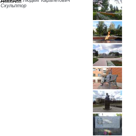
Давидян
Людвиг Карапетович
Скульптор