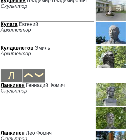
Кудряшёв
Владимир Владимирович
Скульптор
Кулага
Евгений
Архитектор
Кулдавлетов
Эмиль
Архитектор
Л
Ланкинен
Геннадий Фомич
Скульптор
Ланкинен
Лео Фомич
Скульптор