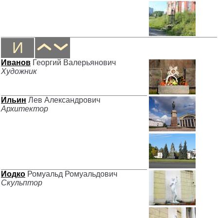
И
Иванов
Георгий Валерьянович
Художник
Ильин
Лев Александрович
Архитектор
Иодко
Ромуальд Ромуальдович
Скульптор