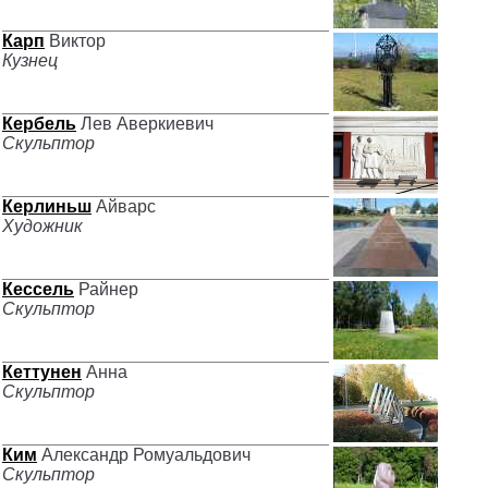
Карп
Виктор
Кузнец
Кербель
Лев Аверкиевич
Скульптор
Керлиньш
Айварс
Художник
Кессель
Райнер
Скульптор
Кеттунен
Анна
Скульптор
Ким
Александр Ромуальдович
Скульптор