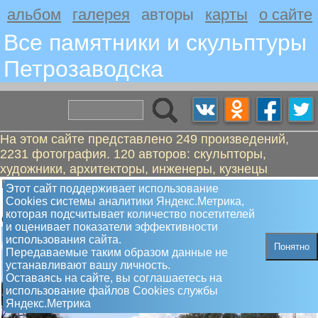
альбом
галерея
авторы
карты
о сайте
Все памятники и скульптуры
Петрозаводскa
На этом сайте представлено 249 произведений,
2231 фотография. 120 авторов: скульпторы,
художники, архитекторы, инженеры, кузнецы
Григорян Эдуард Сергеевич
Этот сайт поддерживает использование
Мемориал Галерея Героев СССР
Сookies системы аналитики Яндекс.Метрика,
которая подсчитывает количество посетителей
Открыт 29.10.1977 г.
и оценивает показатели эффективности
использования сайта.
Понятно
Передаваемые таким образом данные не
устанавливают вашу личность.
Оставаясь на сайте, вы соглашаетесь на
использование файлов Сookies службы
Яндекс.Метрика