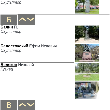
Скульптор
Б
Балин
П.
Скульптор
Белостокский
Ефим Исаевич
Скульптор
Беляков
Николай
Кузнец
В