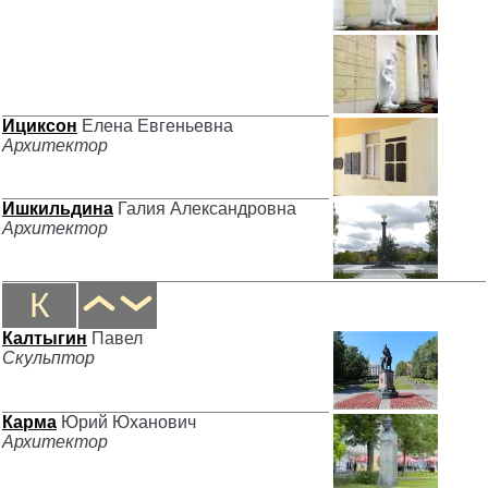
Ициксон
Елена Евгеньевна
Архитектор
Ишкильдина
Галия Александровна
Архитектор
К
Калтыгин
Павел
Скульптор
Карма
Юрий Юханович
Архитектор