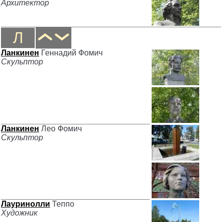
Архитектор
Л
Ланкинен
Геннадий Фомич
Скульптор
Ланкинен
Лео Фомич
Скульптор
Лауринолли
Теппо
Художник