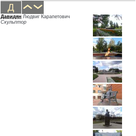
Д
Давидян
Людвиг Карапетович
Скульптор