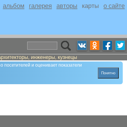
альбом
галерея
авторы
карты
о сайте
архитекторы, инженеры, кузнецы
о посетителей и оценивает показатели
Понятно