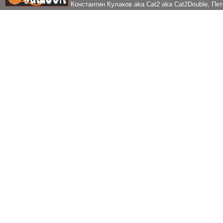
Константин Кулаков aka Cat2 aka Cat2Double
, Пе