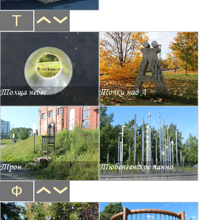
Т
Толща небес
Точки над А
Трон
Тюбенгенское панно
Ф