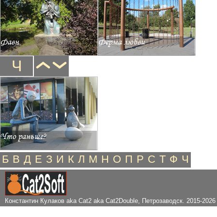
Фавн
Ферма любви
Ч
Что раньше?
Б
В
Д
Е
З
И
К
Л
М
Н
О
П
Р
С
Т
Ф
Ч
Константин Кулаков aka Cat2 aka Cat2Double
, Петрозаводск. 2015-2026