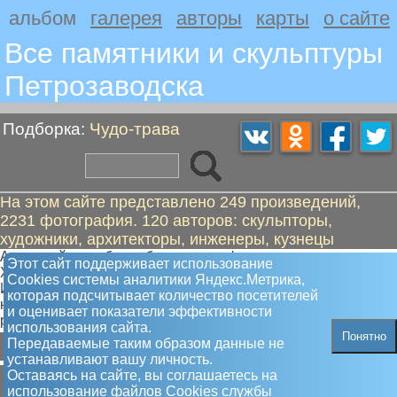
альбом
галерея
авторы
карты
о сайте
Все памятники и скульптуры
Петрозаводскa
Подборка:
Чудо-трава
На этом сайте представлено 249 произведений,
2231 фотография. 120 авторов: скульпторы,
художники, архитекторы, инженеры, кузнецы
Автор сайта глубоко убежден, что фантазия настоящего
Этот сайт поддерживает использование
Художника не нуждается в побочной стимуляции!
Сookies системы аналитики Яндекс.Метрика,
И пусть аллюзии и ассоциации творцов не всегда доступны
которая подсчитывает количество посетителей
нам, простым людям, это совсем не мешает нам
и оценивает показатели эффективности
радоваться их творчеству
использования сайта.
Понятно
Б
В
Д
Е
З
И
К
Л
М
Н
О
П
Р
С
Т
Ф
Ч
Передаваемые таким образом данные не
устанавливают вашу личность.
Б
Оставаясь на сайте, вы соглашаетесь на
использование файлов Сookies службы