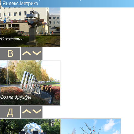
Яндекс.Метрика
Богатство
В
Волна дружбы
Д