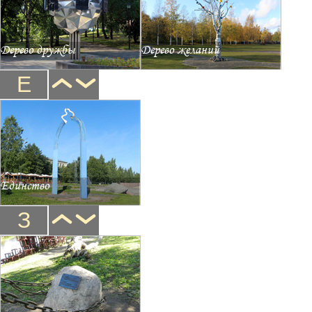
Дерево дружбы
Дерево желаний
Е
Единство
З