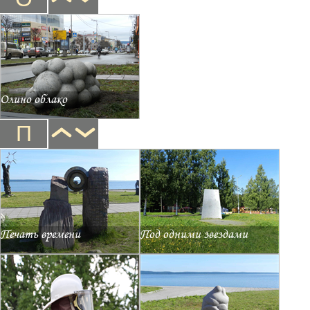
Олино облако
П
Печать времени
Под одними звездами