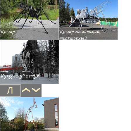
Комар
Комар гигантский,
тракторный
Кукковский петух
Л