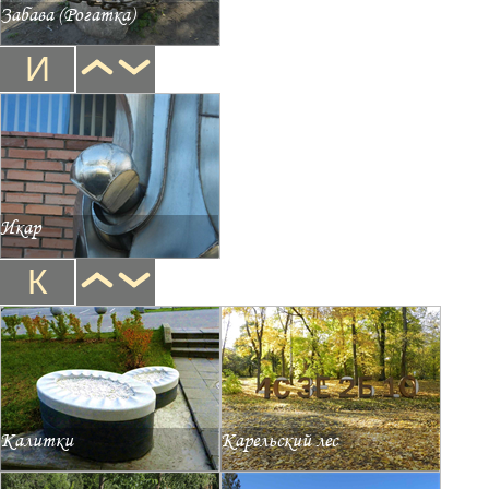
Забава (Рогатка)
И
Икар
К
Калитки
Карельский лес