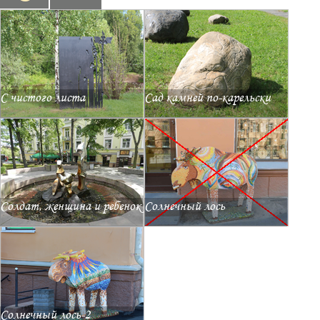
С чистого листа
Сад камней по-карельски
Солдат, женщина и ребенок
Солнечный лось
Солнечный лось-2