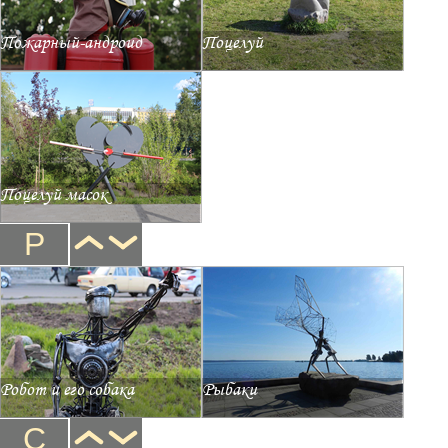
Пожарный-андроид
Поцелуй
Поцелуй масок
Р
Робот и его собака
Рыбаки
С