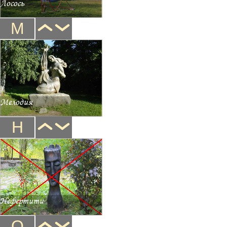
Лосось
М
Мелодия
Н
Нефертити
О