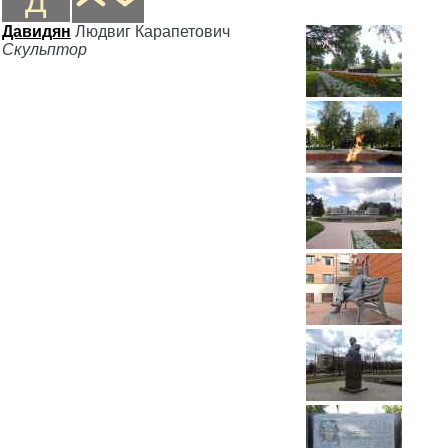
Д
Давидян
Людвиг Карапетович
Скульптор