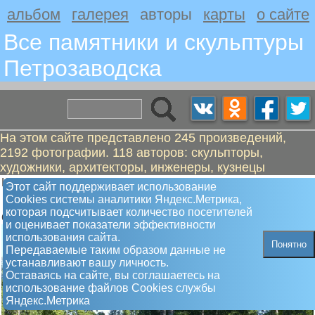
альбом
галерея
авторы
карты
о сайте
Все памятники и скульптуры
Петрозаводскa
На этом сайте представлено 245 произведений,
2192 фотографии. 118 авторов: скульпторы,
художники, архитекторы, инженеры, кузнецы
Шредер Иван Николаевич
Этот сайт поддерживает использование
Памятник Петр Первый
Сookies системы аналитики Яндекс.Метрика,
которая подсчитывает количество посетителей
Открыт 30.06.1873
и оценивает показатели эффективности
использования сайта.
Понятно
Передаваемые таким образом данные не
устанавливают вашу личность.
Оставаясь на сайте, вы соглашаетесь на
использование файлов Сookies службы
Яндекс.Метрика