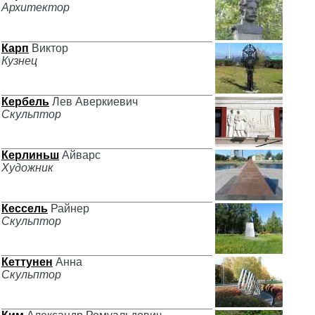
Архитектор
Карп
Виктор
Кузнец
Кербель
Лев Аверкиевич
Скульптор
Керлиньш
Айварс
Художник
Кессель
Райнер
Скульптор
Кеттунен
Анна
Скульптор