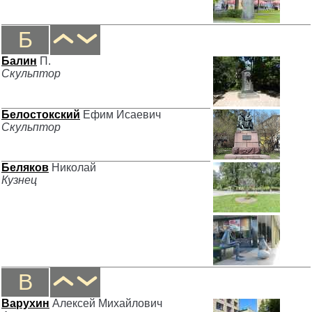
Б
Балин
П.
Скульптор
Белостокский
Ефим Исаевич
Скульптор
Беляков
Николай
Кузнец
В
Варухин
Алексей Михайлович