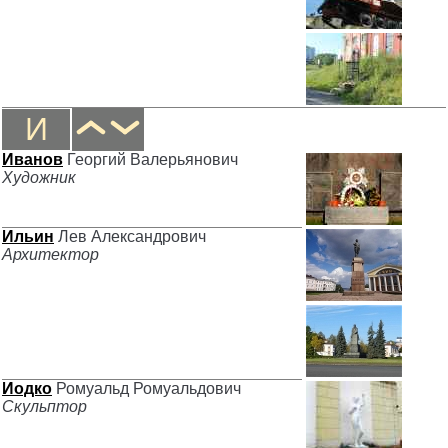
И
Иванов
Георгий Валерьянович
Художник
Ильин
Лев Александрович
Архитектор
Иодко
Ромуальд Ромуальдович
Скульптор