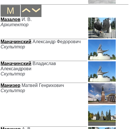
М
Мазалов
И. В.
Архитектор
Маначинский
Александр Федорович
Скульптор
Маначинский
Владислав
Александрови
Скульптор
Манизер
Матвей Генрихович
Скульптор