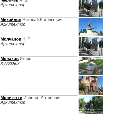
Маричев
А. В.
Архитектор
Михайлов
Николай Евгеньевич
Архитектор
Молчанов
Н. Р.
Архитектор
Монахов
Игорь
Художник
Монигетти
Ипполит Антонович
Архитектор