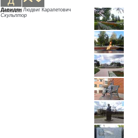
Д
Давидян
Людвиг Карапетович
Скульптор