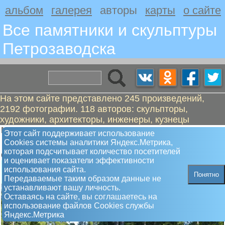
альбом
галерея
авторы
карты
о сайте
Все памятники и скульптуры
Петрозаводскa
На этом сайте представлено 245 произведений,
2192 фотографии. 118 авторов: скульпторы,
художники, архитекторы, инженеры, кузнецы
Монигетти Ипполит Антонович
Этот сайт поддерживает использование
Памятник Петр Первый
Сookies системы аналитики Яндекс.Метрика,
которая подсчитывает количество посетителей
Открыт 30.06.1873
и оценивает показатели эффективности
использования сайта.
Понятно
Передаваемые таким образом данные не
устанавливают вашу личность.
Оставаясь на сайте, вы соглашаетесь на
использование файлов Сookies службы
Яндекс.Метрика