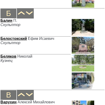
Б
Балин
П.
Скульптор
Белостокский
Ефим Исаевич
Скульптор
Беляков
Николай
Кузнец
В
Варухин
Алексей Михайлович