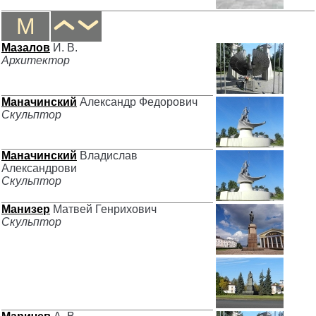
М
Мазалов
И. В.
Архитектор
Маначинский
Александр Федорович
Скульптор
Маначинский
Владислав
Александрови
Скульптор
Манизер
Матвей Генрихович
Скульптор