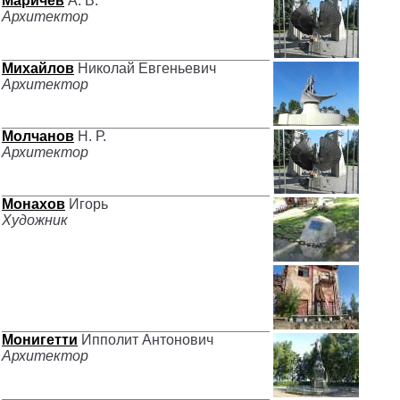
Маричев
А. В.
Архитектор
Михайлов
Николай Евгеньевич
Архитектор
Молчанов
Н. Р.
Архитектор
Монахов
Игорь
Художник
Монигетти
Ипполит Антонович
Архитектор