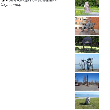
Ким
Александр Ромуальдович
Скульптор