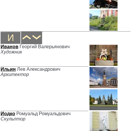
И
Иванов
Георгий Валерьянович
Художник
Ильин
Лев Александрович
Архитектор
Иодко
Ромуальд Ромуальдович
Скульптор