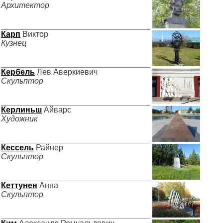
Архитектор
Карп
Виктор
Кузнец
Кербель
Лев Аверкиевич
Скульптор
Керлиньш
Айварс
Художник
Кессель
Райнер
Скульптор
Кеттунен
Анна
Скульптор