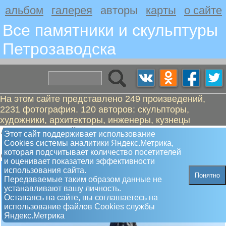
альбом
галерея
авторы
карты
о сайте
Все памятники и скульптуры
Петрозаводскa
На этом сайте представлено 249 произведений,
2231 фотография. 120 авторов: скульпторы,
художники, архитекторы, инженеры, кузнецы
Алексеев Николай
Этот сайт поддерживает использование
Скульптура Вяйнемейнен
Сookies системы аналитики Яндекс.Метрика,
которая подсчитывает количество посетителей
Открыт 28 июня 2008 года
и оценивает показатели эффективности
использования сайта.
Понятно
Передаваемые таким образом данные не
устанавливают вашу личность.
Оставаясь на сайте, вы соглашаетесь на
использование файлов Сookies службы
Яндекс.Метрика