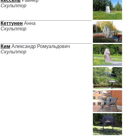
Кессель
Райнер
Скульптор
Кеттунен
Анна
Скульптор
Ким
Александр Ромуальдович
Скульптор