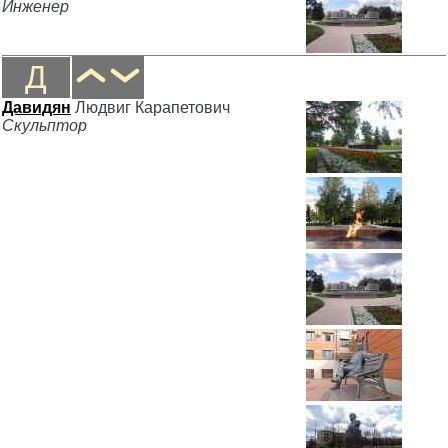
Инженер
Д
Давидян
Людвиг Карапетович
Скульптор