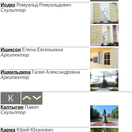
Иодко
Ромуальд Ромуальдович
Скульптор
Ициксон
Елена Евгеньевна
Архитектор
Ишкильдина
Галия Александровна
Архитектор
К
Калтыгин
Павел
Скульптор
Карма
Юрий Юханович