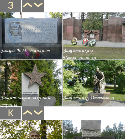
З
Зайцев В.М., танкист
Защитникам
Петрозаводска
Защитникам закона и
Защитнику Отечества
страны
К