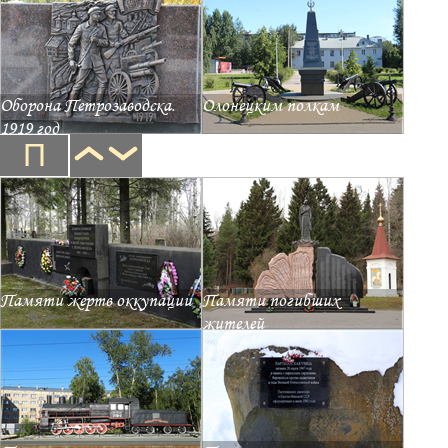
Оборона Петрозаводска.
Олонецким полкам
1919 год
П
Памяти жертв оккупации
Памяти погибших
жителей