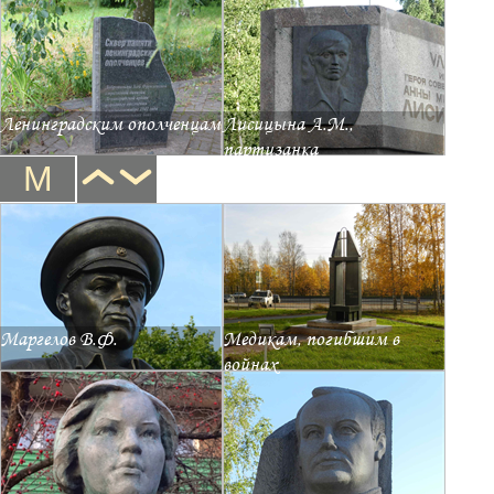
Ленинградским ополченцам
Лисицына А.М.,
партизанка
М
Маргелов В.Ф.
Медикам, погибшим в
войнах