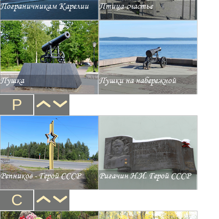
Пограничникам Карелии
Птица-счастье
Пушка
Пушки на набережной
Р
Репников - Герой СССР
Ригачин Н.И. Герой СССР
С