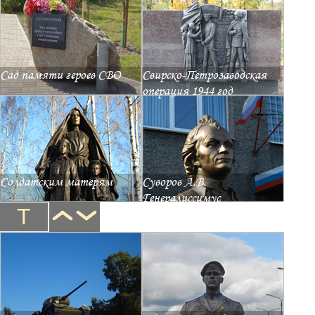
Сад памяти героев СВО
Свирско-Петрозаводская
операция 1944 год
Солдатским матерям
Суворов А.В.
Генералиссимус
Т