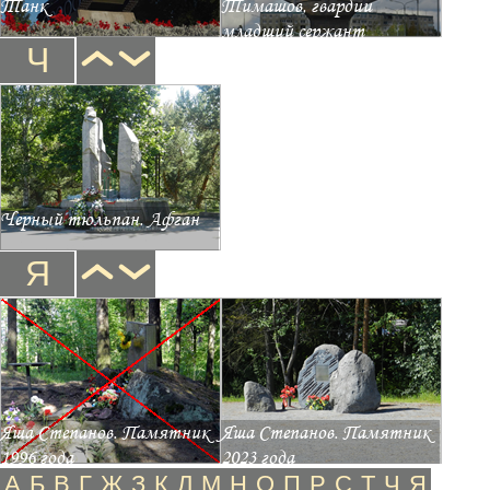
Танк
Тимашов, гвардии
младший сержант
Ч
Черный тюльпан. Афган
Я
Яша Степанов. Памятник
Яша Степанов. Памятник
1996 года
2023 года
А
Б
В
Г
Ж
З
К
Л
М
Н
О
П
Р
С
Т
Ч
Я