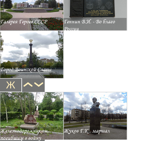
Галерея Героев СССР
Геннин В.И. - Во благо
России
Город Воинской Славы
Ж
Железнодорожникам,
Жуков Г.К., маршал
погибшим в войну