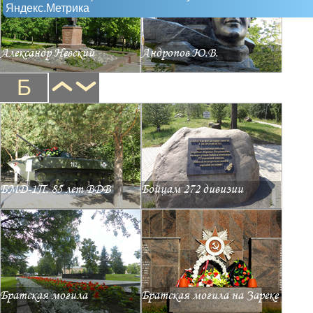
Яндекс.Метрика
Александр Невский
Андропов Ю.В.
Б
БМД-1П. 85 лет ВДВ
Бойцам 272 дивизии
Братская могила
Братская могила на Зареке