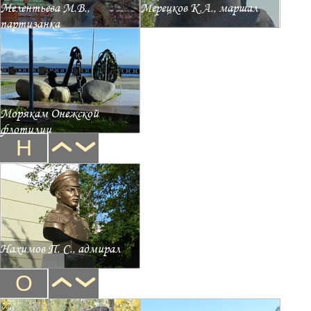
Мелентьева М.В.,
Мерецков К.А., маршал
партизанка
Морякам Онежской
флотилии
Н
Нахимов П. С., адмирал
О