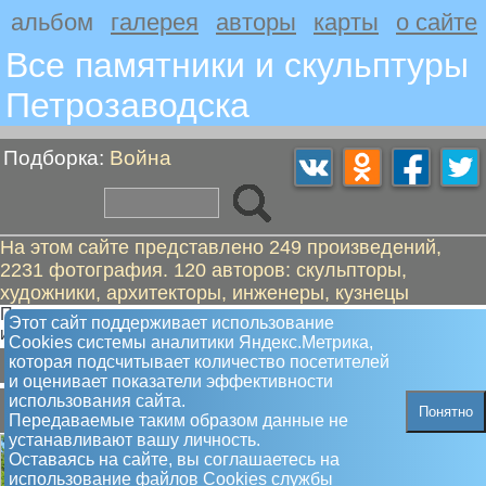
альбом
галерея
авторы
карты
о сайте
Все памятники и скульптуры
Петрозаводскa
Подборка:
Война
На этом сайте представлено 249 произведений,
2231 фотография. 120 авторов: скульпторы,
художники, архитекторы, инженеры, кузнецы
Петрозаводчане чтят воинов, сражавшихся за нашу страну
Этот сайт поддерживает использование
и помнят жертв этих войн
Сookies системы аналитики Яндекс.Метрика,
А
Б
В
Г
Ж
З
К
Л
М
Н
О
П
Р
С
Т
Ч
Я
которая подсчитывает количество посетителей
и оценивает показатели эффективности
А
использования сайта.
Понятно
Передаваемые таким образом данные не
устанавливают вашу личность.
Оставаясь на сайте, вы соглашаетесь на
использование файлов Сookies службы