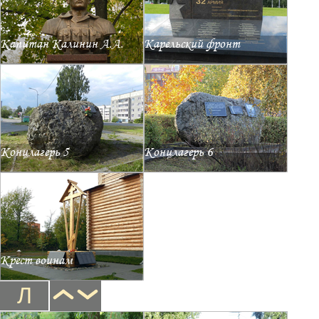
Капитан Калинин А.А.
Карельский фронт
Концлагерь 5
Концлагерь 6
Крест воинам
Л