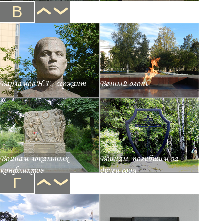
В
Варламов Н.Г., сержант
Вечный огонь
Воинам локальных
Воинам, погибшим за
конфликтов
други своя
Г