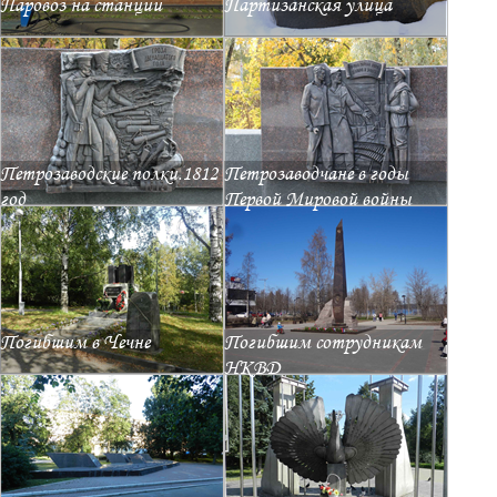
Паровоз на станции
Партизанская улица
Петрозаводские полки.1812
Петрозаводчане в годы
год
Первой Мировой войны
Погибшим в Чечне
Погибшим сотрудникам
НКВД