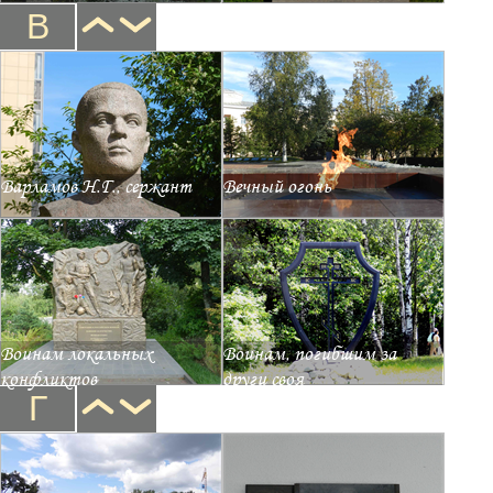
В
Варламов Н.Г., сержант
Вечный огонь
Воинам локальных
Воинам, погибшим за
конфликтов
други своя
Г