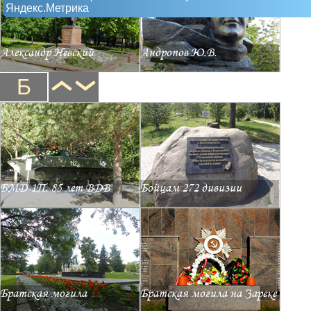
Яндекс.Метрика
Александр Невский
Андропов Ю.В.
Б
БМД-1П. 85 лет ВДВ
Бойцам 272 дивизии
Братская могила
Братская могила на Зареке