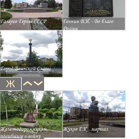
Галерея Героев СССР
Геннин В.И. - Во благо
России
Город Воинской Славы
Ж
Железнодорожникам,
Жуков Г.К., маршал
погибшим в войну