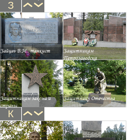
З
Зайцев В.М., танкист
Защитникам
Петрозаводска
Защитникам закона и
Защитнику Отечества
страны
К