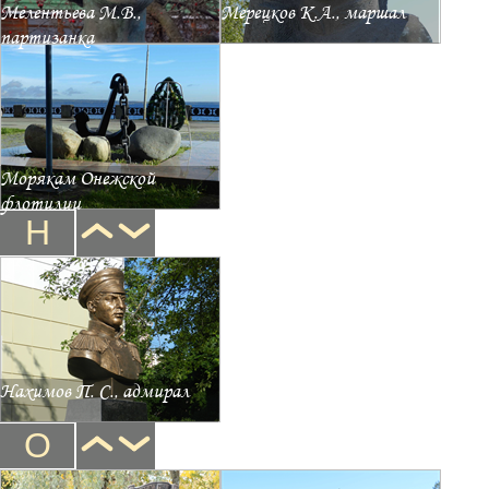
Мелентьева М.В.,
Мерецков К.А., маршал
партизанка
Морякам Онежской
флотилии
Н
Нахимов П. С., адмирал
О