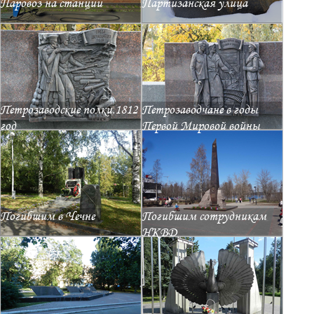
Паровоз на станции
Партизанская улица
Петрозаводские полки.1812
Петрозаводчане в годы
год
Первой Мировой войны
Погибшим в Чечне
Погибшим сотрудникам
НКВД