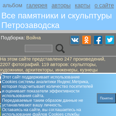
альбом
галерея
авторы
карты
о сайте
Все памятники и скульптуры
Петрозаводскa
Подборка:
Война
На этом сайте представлено 247 произведений,
2207 фотографий. 119 авторов: скульпторы,
художники, архитекторы, инженеры, кузнецы
Петрозаводчане чтят воинов, сражавшихся за нашу страну
Этот сайт поддерживает использование
и помнят жертв этих войн
Сookies системы аналитики Яндекс.Метрика,
А
Б
В
Г
Ж
З
К
Л
М
Н
О
П
Р
С
Т
Ч
Я
которая подсчитывает количество посетителей
и оценивает показатели эффективности
А
использования сайта.
Понятно
Передаваемые таким образом данные не
устанавливают вашу личность.
Оставаясь на сайте, вы соглашаетесь на
использование файлов Сookies службы