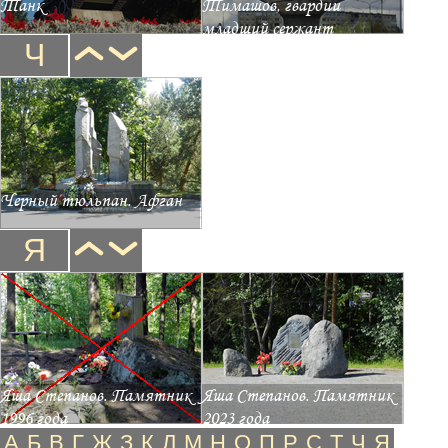
Танк
Тимашов, гвардии
младший сержант
Ч
Черный тюльпан. Афган
Я
Яша Степанов. Памятник
Яша Степанов. Памятник
1996 года
2023 года
А
Б
В
Г
Ж
З
К
Л
М
Н
О
П
Р
С
Т
Ч
Я