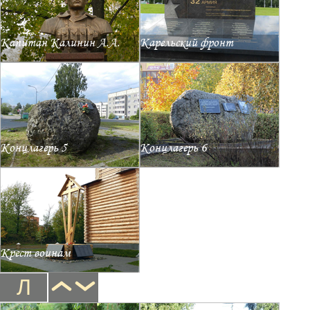
Капитан Калинин А.А.
Карельский фронт
Концлагерь 5
Концлагерь 6
Крест воинам
Л