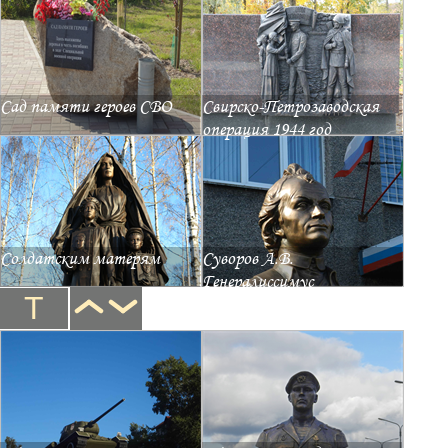
Сад памяти героев СВО
Свирско-Петрозаводская
операция 1944 год
Солдатским матерям
Суворов А.В.
Генералиссимус
Т