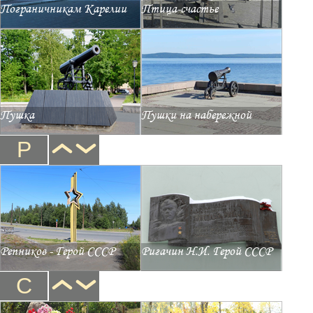
Пограничникам Карелии
Птица-счастье
Пушка
Пушки на набережной
Р
Репников - Герой СССР
Ригачин Н.И. Герой СССР
С