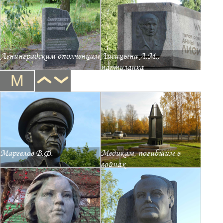
Ленинградским ополченцам
Лисицына А.М.,
партизанка
М
Маргелов В.Ф.
Медикам, погибшим в
войнах