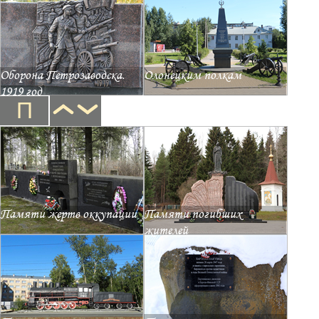
Оборона Петрозаводска.
Олонецким полкам
1919 год
П
Памяти жертв оккупации
Памяти погибших
жителей