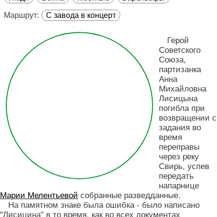
Маршрут:
С завода в концерт
Герой
Советского
Союза,
партизанка
Анна
Михайловна
Лисицына
погибла при
возвращении c
задания во
время
переправы
через реку
Свирь, успев
передать
напарнице
Марии Мелентьевой
собранные разведданные.
На памятном знаке была ошибка - было написано
"Лисицина" в то время, как во всех документах