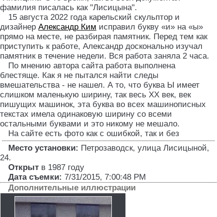
фамилия писалась как "Лисицына".
15 августа 2022 года карельский скульптор и
дизайнер
Александр Ким
исправил букву «и» на «ы»
прямо на месте, не разбирая памятник. Перед тем как
приступить к работе, Александр досконально изучал
памятник в течение недели. Вся работа заняла 2 часа.
По мнению автора сайта работа выполнена
блестяще. Как я не пытался найти следы
вмешательства - не нашел. А то, что буква Ы имеет
слишком маленькую ширину, так весь XX век, век
пишущих машинок, эта буква во всех машинописных
текстах имела одинаковую ширину со всеми
остальными буквами и это никому не мешало.
На сайте есть фото как с ошибкой, так и без
Место установки:
Петрозаводск, улица Лисицыной,
24
.
Открыт
в 1987 году
Дата съемки:
7/31/2015, 7:00:48 PM
Дополнительные иллюстрации