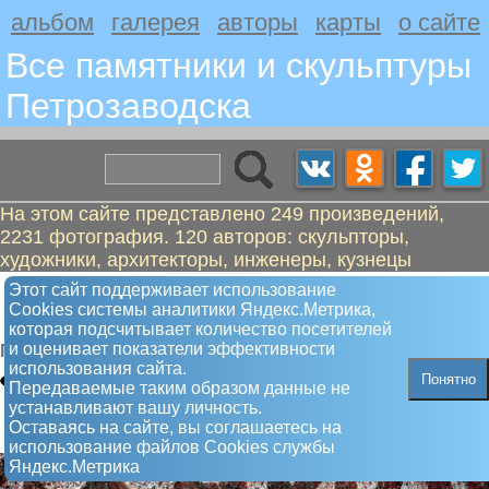
альбом
галерея
авторы
карты
о сайте
Все памятники и скульптуры
Петрозаводскa
На этом сайте представлено 249 произведений,
2231 фотография. 120 авторов: скульпторы,
художники, архитекторы, инженеры, кузнецы
Лисицына Анна Михайловна. Герой
Этот сайт поддерживает использование
Сookies системы аналитики Яндекс.Метрика,
Советского Союза
которая подсчитывает количество посетителей
и оценивает показатели эффективности
Памятник
использования сайта.
Понятно
Передаваемые таким образом данные не
устанавливают вашу личность.
Оставаясь на сайте, вы соглашаетесь на
использование файлов Сookies службы
Яндекс.Метрика