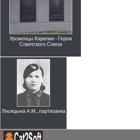
Уроженцы Карелии - Герои
Советского Союза
Лисицына А.М., партизанка