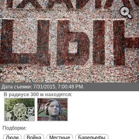
Дата съемки: 7/31/2015, 7:00:48 PM.
В радиусе 300 м находятся:
Подборки:
Люди
Война
Местные
Барельефы