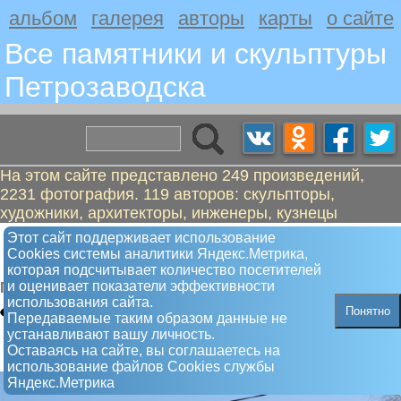
альбом
галерея
авторы
карты
о сайте
Все памятники и скульптуры
Петрозаводскa
На этом сайте представлено 249 произведений,
2231 фотография. 119 авторов: скульпторы,
художники, архитекторы, инженеры, кузнецы
Маргелов Василий Филипович.
Этот сайт поддерживает использование
Сookies системы аналитики Яндекс.Метрика,
Войска дяди Васи
которая подсчитывает количество посетителей
и оценивает показатели эффективности
Памятник
использования сайта.
Понятно
Передаваемые таким образом данные не
устанавливают вашу личность.
Оставаясь на сайте, вы соглашаетесь на
использование файлов Сookies службы
Яндекс.Метрика