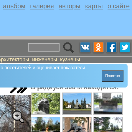
альбом
галерея
авторы
карты
о сайте
архитекторы, инженеры, кузнецы
о посетителей и оценивает показатели
Понятно
В радиусе 300 м находятся: