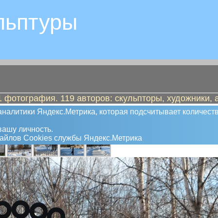
льптуры
 фотография. 119 авторов: скульпторы, художники, 
налитики Яндекс.Метрика, которая подсчитывает количеств
ашу личность.
файлов Сookies службы Яндекс.Метрика