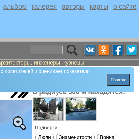
альбом
галерея
авторы
карты
о сайте
архитекторы, инженеры, кузнецы
о посетителей и оценивает показатели
Понятно
В радиусе 300 м находятся:
Подборки:
Люди
Знаменитости
Война