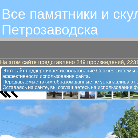
Все памятники и ску
Петрозаводскa
На этом сайте представлено 249 произведений, 2231
Жуков Григорий Константинович. М
Этот сайт поддерживает использование Сookies системы а
эффективности использования сайта.
Памятник
Передаваемые таким образом данные не устанавливают в
Оставаясь на сайте, вы соглашаетесь на использование 