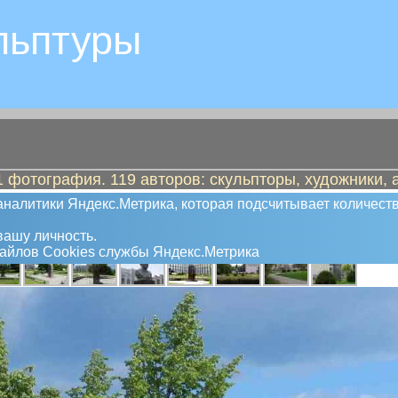
льптуры
 фотография. 119 авторов: скульпторы, художники, 
аршал
налитики Яндекс.Метрика, которая подсчитывает количеств
ашу личность.
файлов Сookies службы Яндекс.Метрика